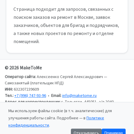
Страница подходит для запросов, связанных с
поиском заказов на ремонт в Москве, заявок
заказчиков, объектов для бригад и подрядчиков,
а также новых проектов по ремонту и отделке
помещений.
© 2026 MakeToMe
Оператор сайта:
Алексеенко Сергей Александрович —
Самозанятый (плательщик НПД)
ИНН:
632307239609
Тел.:
+7 (996) 747-93-96
•
Email:
info@maketome.ru
Адрес для корреспонденции:
г. Тольятти, 445051, а/я 2040,
Алексеенко Сергей Александрович
Мы используем файлы cookie (в т.ч. аналитические) для
улучшения работы сайта. Подробнее — в
Политике
Пользовательское соглашение
конфиденциальности
.
Политика конфиденциальности
Отказываюсь
Принимаю