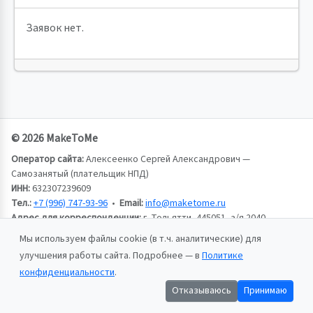
Заявок нет.
© 2026 MakeToMe
Оператор сайта:
Алексеенко Сергей Александрович —
Самозанятый (плательщик НПД)
ИНН:
632307239609
Тел.:
+7 (996) 747-93-96
•
Email:
info@maketome.ru
Адрес для корреспонденции:
г. Тольятти, 445051, а/я 2040,
Алексеенко Сергей Александрович
Мы используем файлы cookie (в т.ч. аналитические) для
улучшения работы сайта. Подробнее — в
Политике
Пользовательское соглашение
конфиденциальности
.
Политика конфиденциальности
Отказываюсь
Принимаю
Публичная оферта