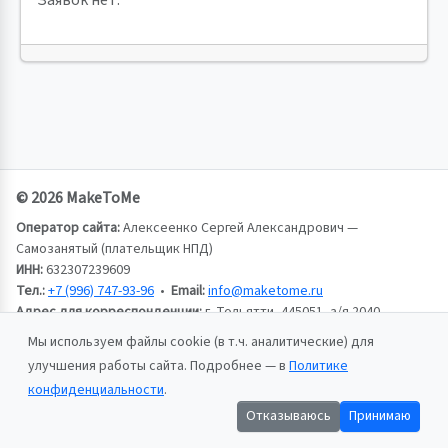
Заявок нет.
© 2026 MakeToMe
Оператор сайта:
Алексеенко Сергей Александрович —
Самозанятый (плательщик НПД)
ИНН:
632307239609
Тел.:
+7 (996) 747-93-96
•
Email:
info@maketome.ru
Адрес для корреспонденции:
г. Тольятти, 445051, а/я 2040,
Алексеенко Сергей Александрович
Мы используем файлы cookie (в т.ч. аналитические) для
улучшения работы сайта. Подробнее — в
Политике
Пользовательское соглашение
конфиденциальности
.
Политика конфиденциальности
Отказываюсь
Принимаю
Публичная оферта