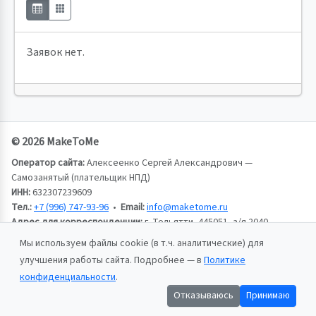
Заявок нет.
© 2026 MakeToMe
Оператор сайта:
Алексеенко Сергей Александрович —
Самозанятый (плательщик НПД)
ИНН:
632307239609
Тел.:
+7 (996) 747-93-96
•
Email:
info@maketome.ru
Адрес для корреспонденции:
г. Тольятти, 445051, а/я 2040,
Алексеенко Сергей Александрович
Мы используем файлы cookie (в т.ч. аналитические) для
улучшения работы сайта. Подробнее — в
Политике
Пользовательское соглашение
конфиденциальности
.
Политика конфиденциальности
Отказываюсь
Принимаю
Публичная оферта