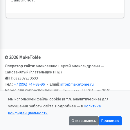
Заявок нет.
© 2026 MakeToMe
Оператор сайта:
Алексеенко Сергей Александрович —
Самозанятый (плательщик НПД)
ИНН:
632307239609
Тел.:
+7 (996) 747-93-96
•
Email:
info@maketome.ru
Адрес для корреспонденции:
г. Тольятти, 445051, а/я 2040,
Алексеенко Сергей Александрович
Мы используем файлы cookie (в т.ч. аналитические) для
улучшения работы сайта. Подробнее — в
Политике
Пользовательское соглашение
конфиденциальности
.
Политика конфиденциальности
Отказываюсь
Принимаю
Публичная оферта