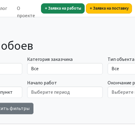
лог
О
+ Заявка на работы
+ Заявка на поставку
проекте
 обоев
Категория заказчика
Тип объекта
Начало работ
Окончание 
сить фильтры