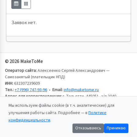
Заявок нет.
© 2026 MakeToMe
Оператор сайта:
Алексеенко Сергей Александрович —
Самозанятый (плательщик НПД)
ИНН:
632307239609
Тел.:
+7 (996) 747-93-96
•
Email:
info@maketome.ru
Адрес для корреспонденции:
г. Тольятти, 445051, а/я 2040,
Алексеенко Сергей Александрович
Мы используем файлы cookie (в т.ч. аналитические) для
улучшения работы сайта. Подробнее — в
Политике
Пользовательское соглашение
конфиденциальности
.
Политика конфиденциальности
Отказываюсь
Принимаю
Публичная оферта