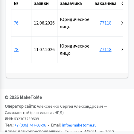
№
заявки
заказчика
заказчика
Объе
Юридическое
76
12.06.2026
77118
Жило
лицо
Юридическое
78
11.07.2026
77118
Жило
лицо
© 2026 MakeToMe
Оператор сайта:
Алексеенко Сергей Александрович —
Самозанятый (плательщик НПД)
ИНН:
632307239609
Тел.:
+7 (996) 747-93-96
•
Email:
info@maketome.ru
Адрес для корреспонденции:
г. Тольятти, 445051, а/я 2040,