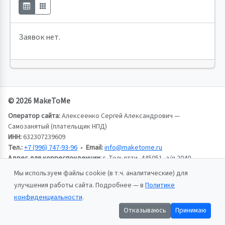
Заявок нет.
© 2026 MakeToMe
Оператор сайта:
Алексеенко Сергей Александрович —
Самозанятый (плательщик НПД)
ИНН:
632307239609
Тел.:
+7 (996) 747-93-96
•
Email:
info@maketome.ru
Адрес для корреспонденции:
г. Тольятти, 445051, а/я 2040,
Алексеенко Сергей Александрович
Мы используем файлы cookie (в т.ч. аналитические) для
улучшения работы сайта. Подробнее — в
Политике
Пользовательское соглашение
конфиденциальности
.
Политика конфиденциальности
Отказываюсь
Принимаю
Публичная оферта