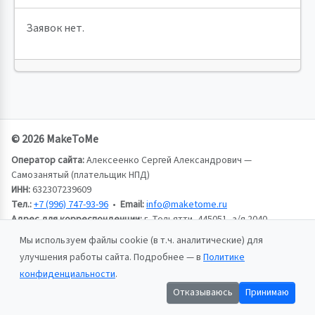
Заявок нет.
© 2026 MakeToMe
Оператор сайта:
Алексеенко Сергей Александрович —
Самозанятый (плательщик НПД)
ИНН:
632307239609
Тел.:
+7 (996) 747-93-96
•
Email:
info@maketome.ru
Адрес для корреспонденции:
г. Тольятти, 445051, а/я 2040,
Алексеенко Сергей Александрович
Мы используем файлы cookie (в т.ч. аналитические) для
улучшения работы сайта. Подробнее — в
Политике
Пользовательское соглашение
конфиденциальности
.
Политика конфиденциальности
Отказываюсь
Принимаю
Публичная оферта