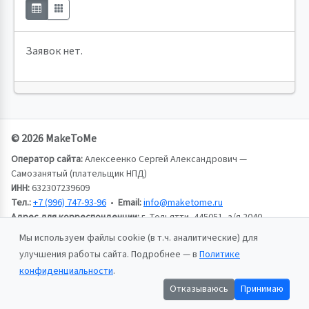
Заявок нет.
© 2026 MakeToMe
Оператор сайта:
Алексеенко Сергей Александрович —
Самозанятый (плательщик НПД)
ИНН:
632307239609
Тел.:
+7 (996) 747-93-96
•
Email:
info@maketome.ru
Адрес для корреспонденции:
г. Тольятти, 445051, а/я 2040,
Алексеенко Сергей Александрович
Мы используем файлы cookie (в т.ч. аналитические) для
улучшения работы сайта. Подробнее — в
Политике
Пользовательское соглашение
конфиденциальности
.
Политика конфиденциальности
Отказываюсь
Принимаю
Публичная оферта