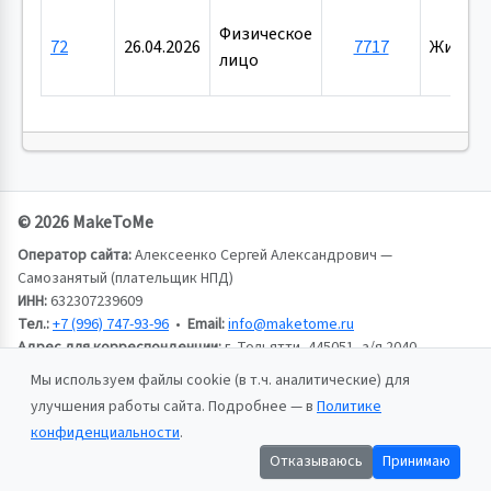
Физическое
72
26.04.2026
7717
Жилой
лицо
© 2026 MakeToMe
Оператор сайта:
Алексеенко Сергей Александрович —
Самозанятый (плательщик НПД)
ИНН:
632307239609
Тел.:
+7 (996) 747-93-96
•
Email:
info@maketome.ru
Адрес для корреспонденции:
г. Тольятти, 445051, а/я 2040,
Алексеенко Сергей Александрович
Мы используем файлы cookie (в т.ч. аналитические) для
улучшения работы сайта. Подробнее — в
Политике
Пользовательское соглашение
конфиденциальности
.
Политика конфиденциальности
Отказываюсь
Принимаю
Публичная оферта