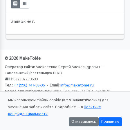
Заявок нет.
© 2026 MakeToMe
Оператор сайта:
Алексеенко Сергей Александрович —
Самозанятый (плательщик НПД)
ИНН:
632307239609
Тел.:
+7 (996) 747-93-96
•
Email:
info@maketome.ru
Адрес для корреспонденции:
г. Тольятти, 445051, а/я 2040,
Алексеенко Сергей Александрович
Мы используем файлы cookie (в т.ч. аналитические) для
улучшения работы сайта. Подробнее — в
Политике
Пользовательское соглашение
конфиденциальности
.
Политика конфиденциальности
Отказываюсь
Принимаю
Публичная оферта